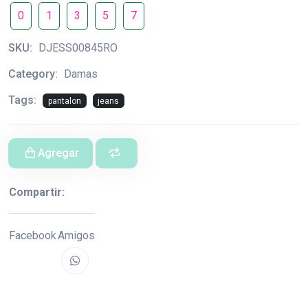
0
1
3
5
7
SKU:
DJESS00845RO
Category:
Damas
Tags:
pantalon
jeans
Agregar
Compartir:
Facebook
Amigos