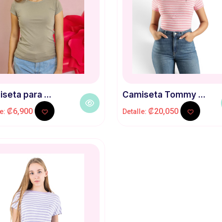
seta para ...
Camiseta Tommy ...
₡6,900
₡20,050
le:
Detalle: