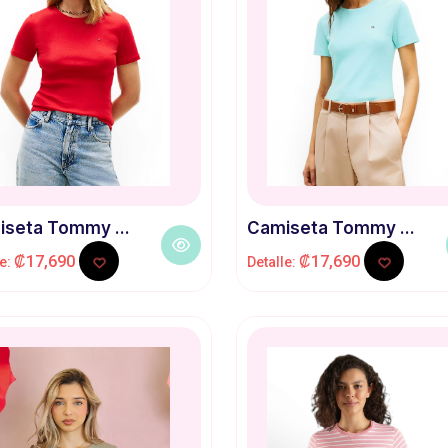
seta Tommy ...
Camiseta Tommy ...
₡17,690
₡17,690
le:
Detalle: