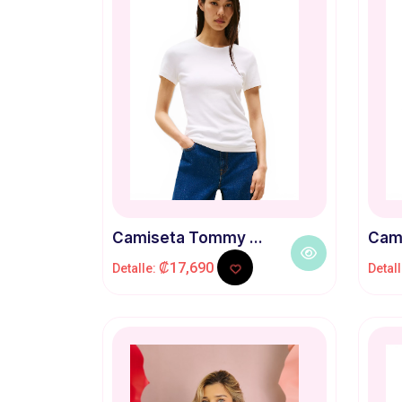
Camiseta Tommy ...
Cami
₡17,690
Detalle:
Detal