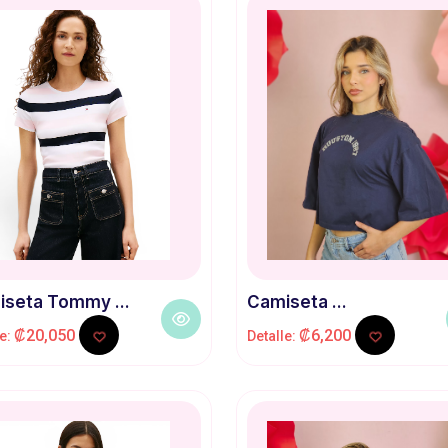
seta Tommy ...
Camiseta ...
₡20,050
₡6,200
le:
Detalle: