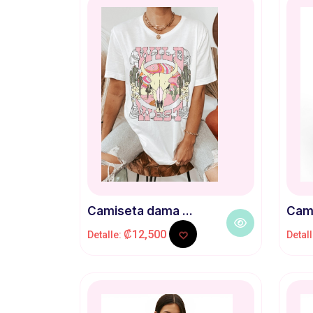
Camiseta dama ...
Cami
₡12,500
Detalle:
Detal