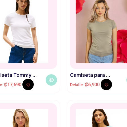
seta Tommy ...
Camiseta para ...
₡17,690
₡6,900
le:
Detalle: