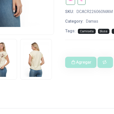
SKU:
DCACR226060MAM
Category:
Damas
Tags:
Camiseta
blusa
Agregar