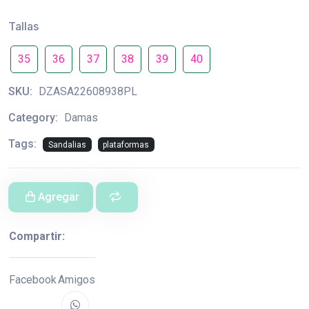
Tallas
35
36
37
38
39
40
SKU:
DZASA22608938PL
Category:
Damas
Tags:
Sandalias
plataformas
Agregar
Compartir:
Facebook
Amigos