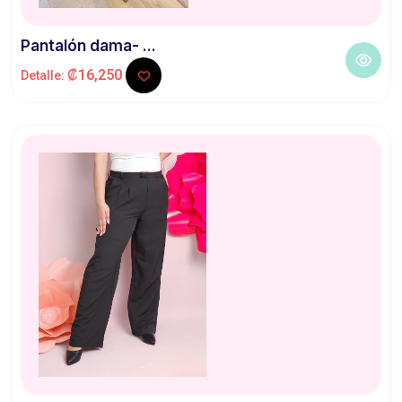
Pantalón dama- ...
₡16,250
Detalle: