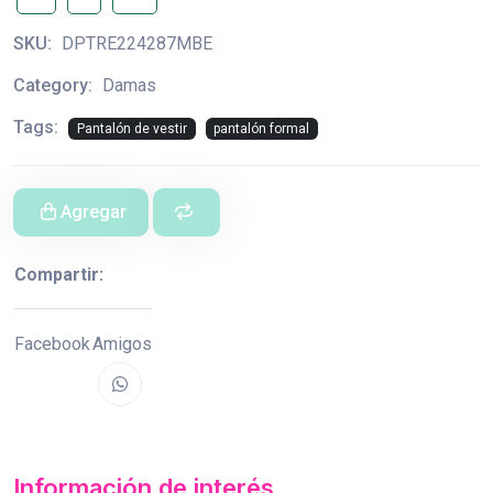
SKU:
DPTRE224287MBE
Category:
Damas
Tags:
Pantalón de vestir
pantalón formal
Agregar
Compartir:
Facebook
Amigos
Información de interés