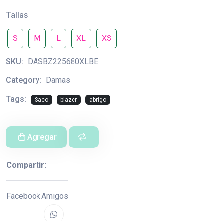
Tallas
S
M
L
XL
XS
SKU:
DASBZ225680XLBE
Category:
Damas
Tags:
Saco
blazer
abrigo
Agregar
Compartir:
Facebook
Amigos